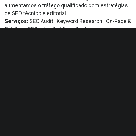
aumentamos o tráfego qualificado com estratégias
de SEO técnico e editorial.
Serviços:
SEO Audit · Keyword Research · On-Page &
Off-Page SEO · Link Building · Conteúdos
Otimizados
4. Social Media — Redes
Sociais
Fazemos gestão de redes sociais,
estratégias
criativas e campanhas que fortalecem a presença
das marcas nas redes sociais.
Serviços:
Estratégia e Gestão de Redes Sociais ·
Social Media Marketing ·
Content
Creation
· Meta
Ads
·
TikTok
,
LinkedIn
& YouTube
Campaigns